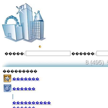
�����:
������:
���������
�������
������
����������