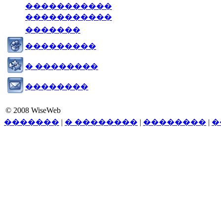
�����������
�����������
�������
���������
� ��������
��������
© 2008 WiseWeb
�������
|
� ��������
|
��������
|
�