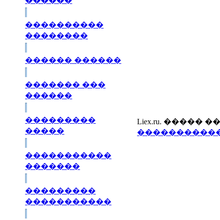
������
����������
��������
������ ������
������� ���
������
���������
Liex.ru. ����
�����
�����������
�����������
�������
���������
�����������