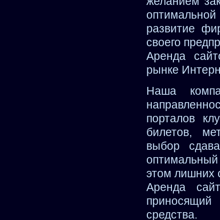
желанием зак
оптимально
развитие фи
своего предпр
Аренда сайт
рынке Интерн
Наша компа
направленно
порталов кл
билетов, ме
выбор сдава
оптимальный
этом лишних 
Аренда сай
приносящий
средства.